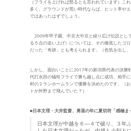
（フライを上げれば怒るとも言われています）これ
多く、グラウンドが荒い時代ならば、ヒット率やエ
ではあったはずでしょう。
2009年甲子園、中京大中京と繰り広げ伝説とし
る５点の追い上げ）については、その徹底したゴロ
だった「奇跡」とも考えられます。（色気を出し、
しかし、面白いことに2017年の新潟県代表の決
代打永田の犠牲フライで勝ち越し点に成功、相手に
村の２ランホームランで優勝を決めたのです。（お
トが外野まで飛んでいた？）
■日本文理・大井監督、勇退の年に夏切符「感極ま
日本文理が中越を６―４で破り、３年
した日本文理だったが、中越も小刻み