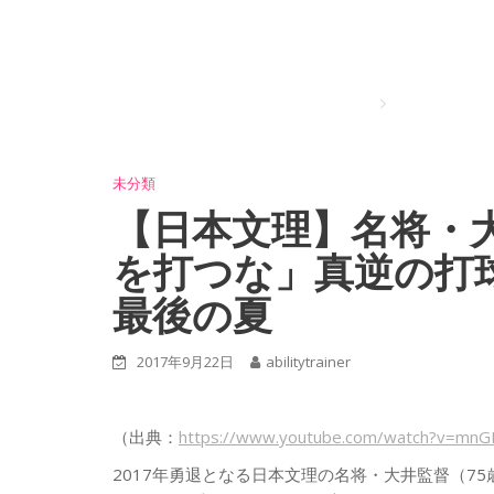
Home
【日本文理】
未分類
【日本文理】名将・
を打つな」真逆の打
最後の夏
2017年9月22日
abilitytrainer
（出典：
https://www.youtube.com/watch?v=mnG
2017年勇退となる日本文理の名将・大井監督（7