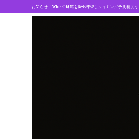
Skip
お知らせ:
現場でより使いやすい！野球スイング版「バージ
to
content