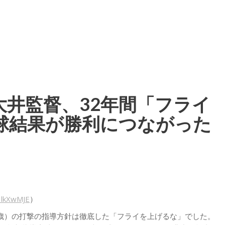
Blog
名将・大井監督、32年間「フライを打つな」真逆の打球結果が勝
大井監督、32年間「フライ
球結果が勝利につながった
IlkXwMJE
）
5歳）の打撃の指導方針は徹底した「フライを上げるな」でした。