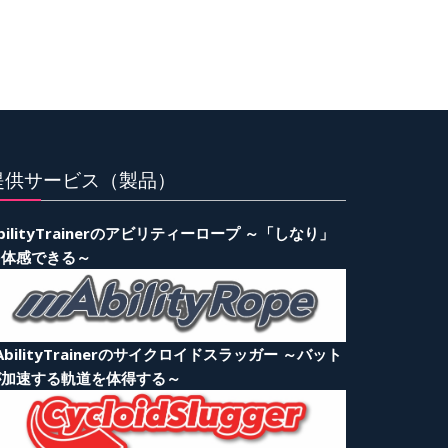
提供サービス（製品）
bilityTrainerのアビリティーロープ ～「しなり」
を体感できる～
AbilityTrainerのサイクロイドスラッガー ～バット
が加速する軌道を体得する～