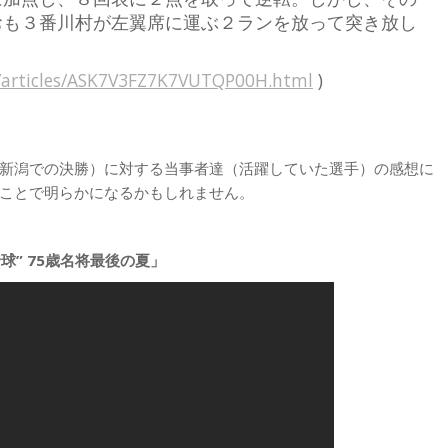
おも３番川村が左翼席に運ぶ２ランを放って突き放し
n/articles/ASK7V3FZ7K7VUTQP00H.html
)
新潟での決勝）に対する当事者達（活躍していた選手）の感想に
ことで明らかになるかもしれません。
球” 75歳名将最後の夏」