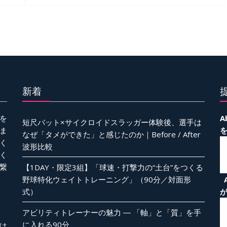
新着
を
A
短尺バット×サイクロイドスラッガー体験後、選手は
ま
なぜ「タメができた」と感じたのか｜Before / After
く
波形比較
く
繋
【1DAY・限定3組】「球速・打撃力の“土台”をつくる
野球特化ウェイトトレーニング」（90分／対面形
式）
アビリティトレーナーの魅力 ― 「軸」と「質」を手
に入れる90分
は