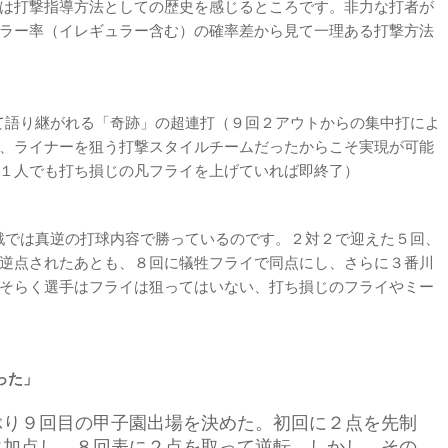
は打撃指導方法としての歴史を感じるところです。非力な打者が
ラー率（イレギュラー含む）の確率差から見て一理ある
打撃方法
て語り継がれる「奇跡」の超連打（９回２アウトからの集中打によ
、ライナーを狙う打撃スタイルチームだったからこそ実現が可能
１人でも打ち損じの凡フライを上げていれば即終了）
勝戦では真逆の打球内容で勝っているのです。２対２で迎えた５回、
逆点されたあとも、８回に犠牲フライで同点にし、さらに３番川
そらく選手はフライは狙ってはいない、打ち損じのフライやミー
った」
ぶり９回目の甲子園出場を決めた。初回に２点を先制
に加点し、８回表に２点を取って逆転。しかし、その