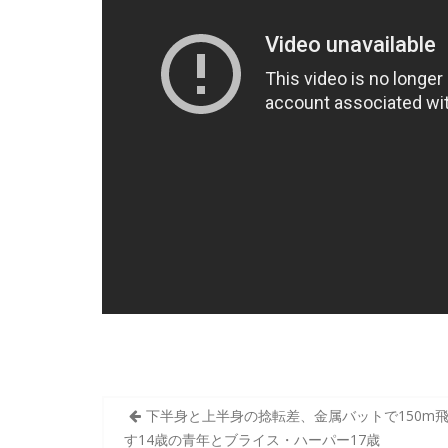
投
下半身と上半身の捻転差、金属バットで150m
稿
す14歳の青年とブライス・ハーパー17歳