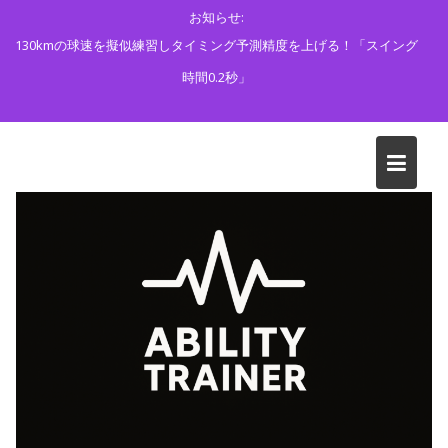
Skip
お知らせ:
to
130kmの球速を擬似練習しタイミング予測精度を上げる！「スイング
content
時間0.2秒」