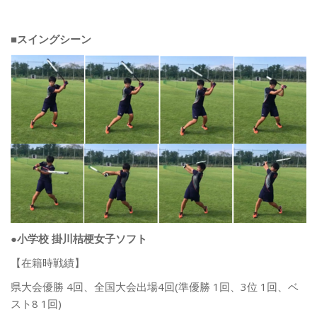
■
スイングシーン
●小学校 掛川桔梗女子ソフト
【在籍時戦績】
県大会優勝 4回、全国大会出場4回(準優勝 1回、3位 1回、ベ
スト8 1回)