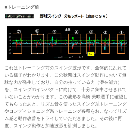
■トレーニング前
これはトレーニング前のスイング波形です。全体的に乱れて
いる様子がわかります。この状態はスイング動作において無
駄な力が発生しており、自分の持っている力（潜在能力）
を、スイングのインパクトに向けて、十分に集中させきれて
いないことがわかります。この波形を高橋 美咲選手に確認し
てもらったあと、リズム音を使ったスイング系トレーニング
やコンディショニング系トレーニング各種をおこなってリズ
ム感と動作改善をトライしていただきました。その後に再
度、スイング動作と加速波形を計測しました。