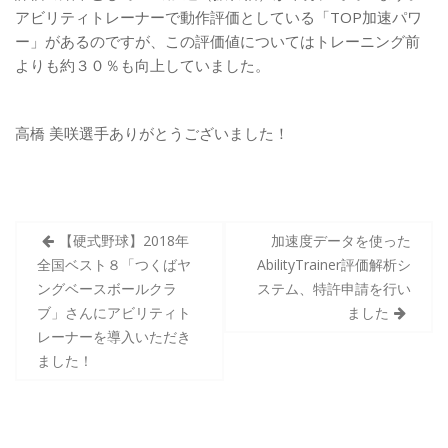
アビリティトレーナーで動作評価としている「TOP加速パワ
ー」があるのですが、この評価値についてはトレーニング前
よりも約３０％も向上していました。
高橋 美咲選手ありがとうございました！
投
【硬式野球】2018年
加速度データを使った
稿
全国ベスト８「つくばヤ
AbilityTrainer評価解析シ
ナ
ングベースボールクラ
ステム、特許申請を行い
ブ」さんにアビリティト
ました
ビ
レーナーを導入いただき
ゲ
ました！
ー
シ
ョ